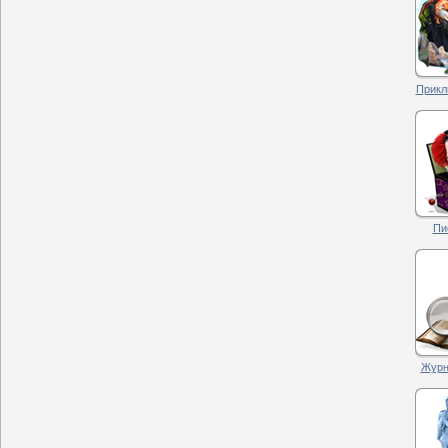
Прикл
Пи
Журна