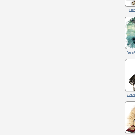
Она
Гавай
Леге