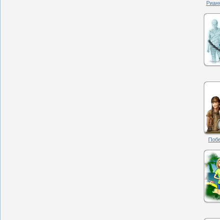
Рианн
Побе