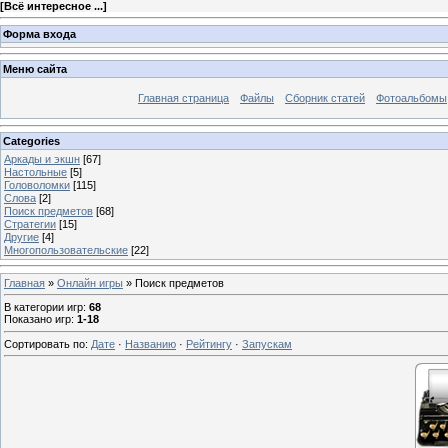
[
Всё интересное ...
]
Форма входа
Меню сайта
Главная страница
Файлы
Сборник статей
Фотоальбомы
Categories
Аркады и экшн
[67]
Настольные
[5]
Головоломки
[115]
Слова
[2]
Поиск предметов
[68]
Стратегии
[15]
Другие
[4]
Многопользовательские
[22]
Главная
»
Онлайн игры
» Поиск предметов
В категории игр
:
68
Показано игр
:
1-18
Сортировать по
:
Дате
·
Названию
·
Рейтингу
·
Запускам