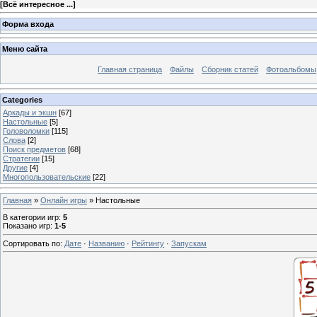
[
Всё интересное ...
]
Форма входа
Меню сайта
Главная страница
Файлы
Сборник статей
Фотоальбомы
Categories
Аркады и экшн
[67]
Настольные
[5]
Головоломки
[115]
Слова
[2]
Поиск предметов
[68]
Стратегии
[15]
Другие
[4]
Многопользовательские
[22]
Главная
»
Онлайн игры
» Настольные
В категории игр
:
5
Показано игр
:
1-5
Сортировать по
:
Дате
·
Названию
·
Рейтингу
·
Запускам