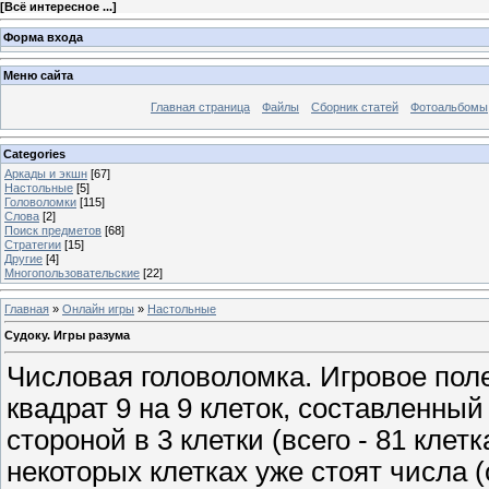
[
Всё интересное ...
]
Форма входа
Меню сайта
Главная страница
Файлы
Сборник статей
Фотоальбомы
Categories
Аркады и экшн
[67]
Настольные
[5]
Головоломки
[115]
Слова
[2]
Поиск предметов
[68]
Стратегии
[15]
Другие
[4]
Многопользовательские
[22]
Главная
»
Онлайн игры
»
Настольные
Судоку. Игры разума
Числовая головоломка. Игровое пол
квадрат 9 на 9 клеток, составленны
стороной в 3 клетки (всего - 81 клетк
некоторых клетках уже стоят числа (