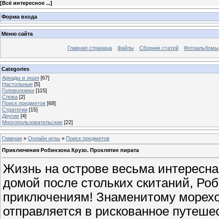
[
Всё интересное ...
]
Форма входа
Меню сайта
Главная страница
Файлы
Сборник статей
Фотоальбомы
Categories
Аркады и экшн
[67]
Настольные
[5]
Головоломки
[115]
Слова
[2]
Поиск предметов
[68]
Стратегии
[15]
Другие
[4]
Многопользовательские
[22]
Главная
»
Онлайн игры
»
Поиск предметов
Приключения Робинзона Крузо. Проклятие пирата
Жизнь на острове весьма интересна
домой после стольких скитаний, Роб
приключениям! Знаменитому мореход
отправляется в рискованное путеше