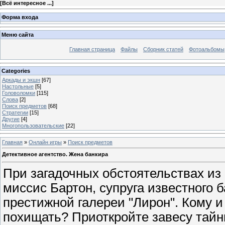
[
Всё интересное ...
]
Форма входа
Меню сайта
Главная страница
Файлы
Сборник статей
Фотоальбомы
Categories
Аркады и экшн
[67]
Настольные
[5]
Головоломки
[115]
Слова
[2]
Поиск предметов
[68]
Стратегии
[15]
Другие
[4]
Многопользовательские
[22]
Главная
»
Онлайн игры
»
Поиск предметов
Детективное агентство. Жена банкира
При загадочных обстоятельствах из 
миссис Бартон, супруга известного 
престижной галереи "Лирон". Кому 
похищать? Приоткройте завесу тай