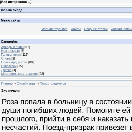
[
Всё интересное ...
]
Форма входа
Меню сайта
Главная страница
Файлы
Сборник статей
Фотоальбомы
Categories
Аркады и экшн
[67]
Настольные
[5]
Головоломки
[115]
Слова
[2]
Поиск предметов
[68]
Стратегии
[15]
Другие
[4]
Многопользовательские
[22]
Главная
»
Онлайн игры
»
Поиск предметов
Эхо печали
Роза попала в больницу в состоянии
души погибших людей. Помогите ей
прошлого, прийти в себя и наказать
несчастий. Поезд-призрак привезет 