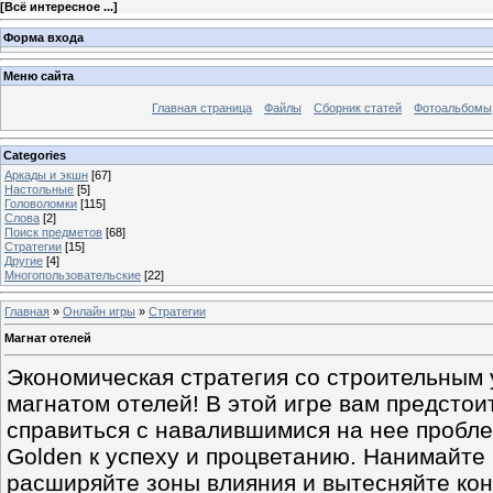
[
Всё интересное ...
]
Форма входа
Меню сайта
Главная страница
Файлы
Сборник статей
Фотоальбомы
Categories
Аркады и экшн
[67]
Настольные
[5]
Головоломки
[115]
Слова
[2]
Поиск предметов
[68]
Стратегии
[15]
Другие
[4]
Многопользовательские
[22]
Главная
»
Онлайн игры
»
Стратегии
Магнат отелей
Экономическая стратегия со строительным 
магнатом отелей! В этой игре вам предстои
справиться с навалившимися на нее пробл
Golden к успеху и процветанию. Нанимайте
расширяйте зоны влияния и вытесняйте кон