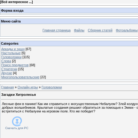
[
Всё интересное ...
]
Форма входа
Меню сайта
Главная страница
Файлы
Сборник статей
Фотоальбомы
Categories
Аркады и экшн
[67]
Настольные
[5]
Головоломки
[115]
Слова
[2]
Поиск предметов
[68]
Стратегии
[15]
Другие
[4]
Многопользовательские
[22]
Главная
»
Онлайн игры
»
Головоломки
Загадки Хитролесья
Лесные феи в панике! Как им справиться с могущественным Небалуем? Злой колдун 
добрых волшебников. Крылатые создания решают обратиться за помощью к Эмми - она
встретиться с Небалуем на игровом поле. Кто же победит?
Скачать для
PC