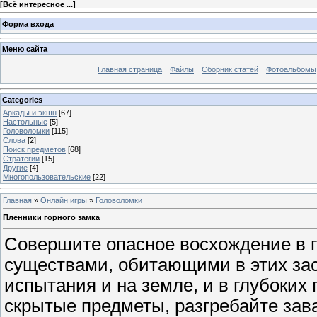
[
Всё интересное ...
]
Форма входа
Меню сайта
Главная страница
Файлы
Сборник статей
Фотоальбомы
Categories
Аркады и экшн
[67]
Настольные
[5]
Головоломки
[115]
Слова
[2]
Поиск предметов
[68]
Стратегии
[15]
Другие
[4]
Многопользовательские
[22]
Главная
»
Онлайн игры
»
Головоломки
Пленники горного замка
Совершите опасное восхождение в г
существами, обитающими в этих за
испытания и на земле, и в глубоких
скрытые предметы, разгребайте зав