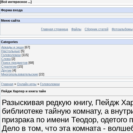
[
Всё интересное ...
]
Форма входа
Меню сайта
Главная страница
Файлы
Сборник статей
Фотоальбомы
Categories
Аркады и экшн
[67]
Настольные
[5]
Головоломки
[115]
Слова
[2]
Поиск предметов
[68]
Стратегии
[15]
Другие
[4]
Многопользовательские
[22]
Главная
»
Онлайн игры
»
Головоломки
Пейдж Харпер и книга тайн
Разыскивая редкую книгу, Пейдж Ха
библиотеке тайную комнату, а внутр
призрака по имени Теодор, одетого 
Дело в том, что эта комната - волше