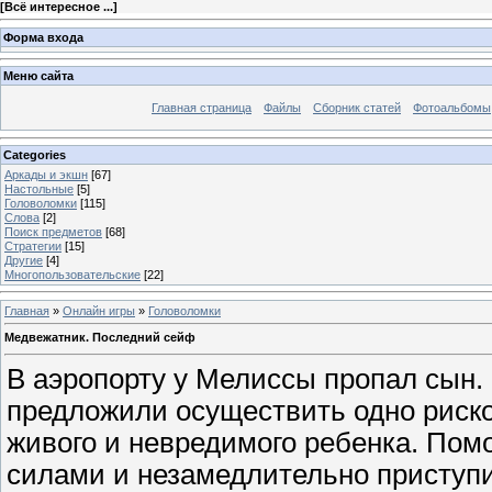
[
Всё интересное ...
]
Форма входа
Меню сайта
Главная страница
Файлы
Сборник статей
Фотоальбомы
Categories
Аркады и экшн
[67]
Настольные
[5]
Головоломки
[115]
Слова
[2]
Поиск предметов
[68]
Стратегии
[15]
Другие
[4]
Многопользовательские
[22]
Главная
»
Онлайн игры
»
Головоломки
Медвежатник. Последний сейф
В аэропорту у Мелиссы пропал сын.
предложили осуществить одно риско
живого и невредимого ребенка. Пом
силами и незамедлительно приступи