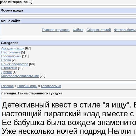
[
Всё интересное ...
]
Форма входа
Меню сайта
Главная страница
Файлы
Сборник статей
Фотоальбомы
Categories
Аркады и экшн
[67]
Настольные
[5]
Головоломки
[115]
Слова
[2]
Поиск предметов
[68]
Стратегии
[15]
Другие
[4]
Многопользовательские
[22]
Главная
»
Онлайн игры
»
Головоломки
Легенды. Тайна старинного сундука
Детективный квест в стиле "я ищу".
настоящий пиратский клад вместе с
Ее бабушка была вождем знаменито
Уже несколько ночей подряд Нелли г