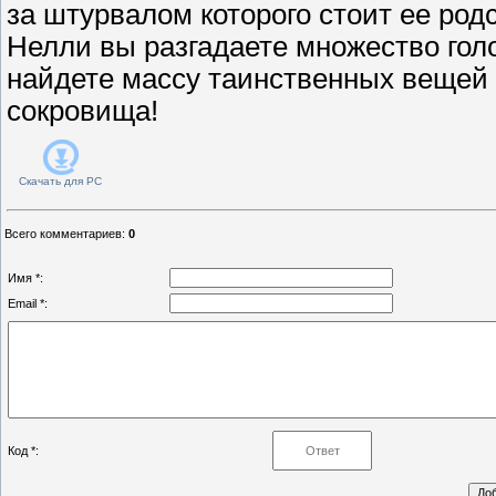
за штурвалом которого стоит ее род
Нелли вы разгадаете множество голо
найдете массу таинственных вещей
сокровища!
Скачать для
PC
Всего комментариев
:
0
Имя *:
Email *:
Код *: