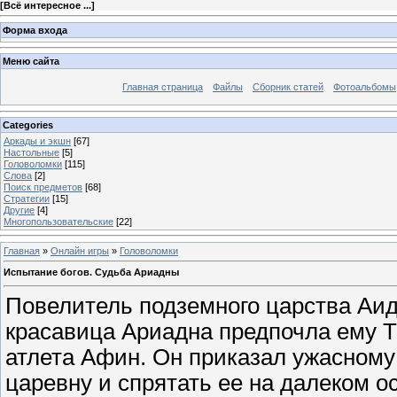
[
Всё интересное ...
]
Форма входа
Меню сайта
Главная страница
Файлы
Сборник статей
Фотоальбомы
Categories
Аркады и экшн
[67]
Настольные
[5]
Головоломки
[115]
Слова
[2]
Поиск предметов
[68]
Стратегии
[15]
Другие
[4]
Многопользовательские
[22]
Главная
»
Онлайн игры
»
Головоломки
Испытание богов. Судьба Ариадны
Повелитель подземного царства Аид 
красавица Ариадна предпочла ему Те
атлета Афин. Он приказал ужасному
царевну и спрятать ее на далеком о