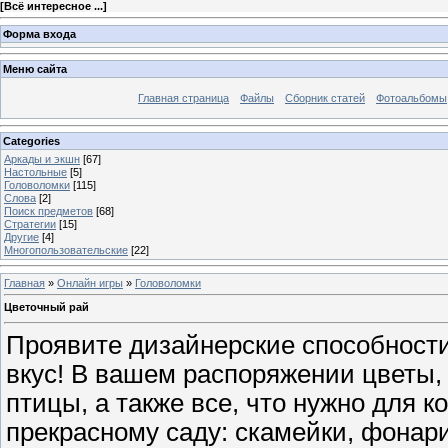
[
Всё интересное ...
]
Форма входа
Меню сайта
Главная страница
Файлы
Сборник статей
Фотоальбомы
Categories
Аркады и экшн
[67]
Настольные
[5]
Головоломки
[115]
Слова
[2]
Поиск предметов
[68]
Стратегии
[15]
Другие
[4]
Многопользовательские
[22]
Главная
»
Онлайн игры
»
Головоломки
Цветочный рай
Проявите дизайнерские способности
вкус! В вашем распоряжении цветы, 
птицы, а также все, что нужно для 
прекрасному саду: скамейки, фонари