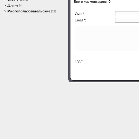
Всего комментариев
:
0
Другие
[4]
Многопользовательские
[22]
Имя *:
Email *:
Код *: