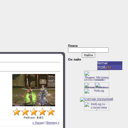
Поиск
Он лайн
Рейтинг
:
5.0
/
1
« Назад
|
Вперед »