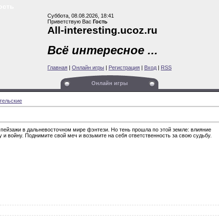
ть
Суббота, 08.08.2026, 18:41
Приветствую Вас
Гость
All-interesting.ucoz.ru
Всё интересное ...
Главная
|
Онлайн игры
|
Регистрация
|
Вход
|
RSS
Онлайн игры
тельские
ейзажи в дальневосточном мире фэнтези. Но тень прошла по этой земле: влияние
 и войну. Поднимите свой меч и возьмите на себя ответственность за свою судьбу.