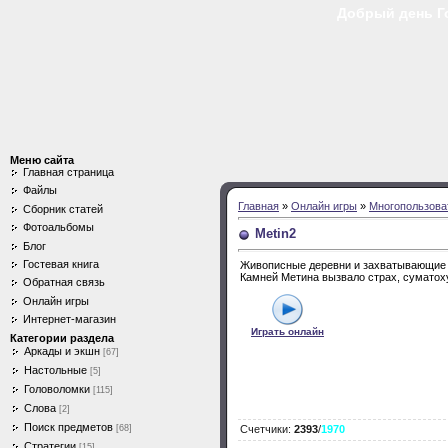
Добрый день Гос
Меню сайта
Главная страница
Файлы
Главная
»
Онлайн игры
»
Многопользова
Сборник статей
Фотоальбомы
Metin2
Блог
Гостевая книга
Живописные деревни и захватывающие п
Камней Метина вызвало страх, суматоху
Обратная связь
Онлайн игры
Интернет-магазин
Играть онлайн
Категории раздела
Аркады и экшн
[67]
Настольные
[5]
Головоломки
[115]
Слова
[2]
Поиск предметов
[68]
Счетчики
:
2393
/
1970
Стратегии
[15]