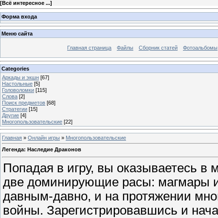
[
Всё интересное ...
]
Форма входа
Меню сайта
Главная страница
Файлы
Сборник статей
Фотоальбомы
Categories
Аркады и экшн
[67]
Настольные
[5]
Головоломки
[115]
Слова
[2]
Поиск предметов
[68]
Стратегии
[15]
Другие
[4]
Многопользовательские
[22]
Главная
»
Онлайн игры
»
Многопользовательские
Легенда: Наследие Драконов
Попадая в игру, вы оказываетесь в м
две доминирующие расы: магмары и
давным-давно, и на протяжении мно
войны. Зарегистрировавшись и нача