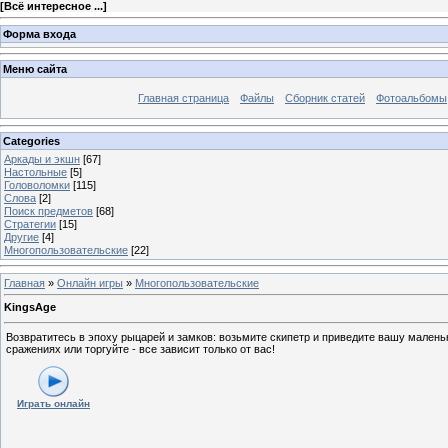
[
Всё интересное ...
]
Форма входа
Меню сайта
Главная страница
Файлы
Сборник статей
Фотоальбомы
Categories
Аркады и экшн
[67]
Настольные
[5]
Головоломки
[115]
Слова
[2]
Поиск предметов
[68]
Стратегии
[15]
Другие
[4]
Многопользовательские
[22]
Главная
»
Онлайн игры
»
Многопользовательские
KingsAge
Возвратитесь в эпоху рыцарей и замков: возьмите скипетр и приведите вашу мален
сражениях или торгуйте - все зависит только от вас!
Играть онлайн