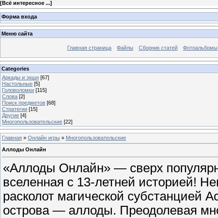
[
Всё интересное ...
]
Форма входа
Меню сайта
Главная страница
Файлы
Сборник статей
Фотоальбомы
Categories
Аркады и экшн
[67]
Настольные
[5]
Головоломки
[115]
Слова
[2]
Поиск предметов
[68]
Стратегии
[15]
Другие
[4]
Многопользовательские
[22]
Главная
»
Онлайн игры
»
Многопользовательские
Аллоды Онлайн
«Аллоды Онлайн» — сверх популярн
вселенная с 13-летней историей! Н
расколот магической субстанцией А
острова — аллоды. Преодолевая мн