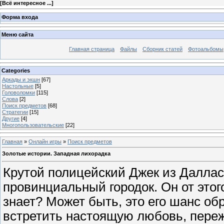
[
Всё интересное ...
]
Форма входа
Меню сайта
Главная страница
Файлы
Сборник статей
Фотоальбомы
Categories
Аркады и экшн
[67]
Настольные
[5]
Головоломки
[115]
Слова
[2]
Поиск предметов
[68]
Стратегии
[15]
Другие
[4]
Многопользовательские
[22]
Главная
»
Онлайн игры
»
Поиск предметов
Золотые истории. Западная лихорадка
Крутой полицейский Джек из Далла
провинциальный городок. Он от этого 
знает? Может быть, это его шанс об
встретить настоящую любовь, пере