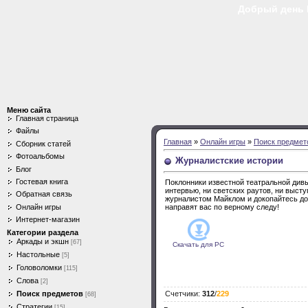
Добрый день Го
Меню сайта
Главная страница
Файлы
Главная
»
Онлайн игры
»
Поиск предмет
Сборник статей
Фотоальбомы
Журналистские истории
Блог
Гостевая книга
Поклонники известной театральной дивы,
интервью, ни светских раутов, ни выс
Обратная связь
журналистом Майклом и докопайтесь до 
Онлайн игры
направят вас по верному следу!
Интернет-магазин
Категории раздела
Аркады и экшн
[67]
Скачать для
PC
Настольные
[5]
Головоломки
[115]
Слова
[2]
Поиск предметов
Счетчики
:
312
/
229
[68]
Стратегии
[15]