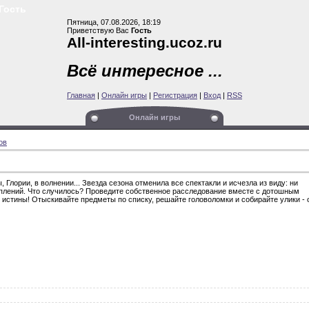
сть
Пятница, 07.08.2026, 18:19
Приветствую Вас
Гость
All-interesting.ucoz.ru
Всё интересное ...
Главная
|
Онлайн игры
|
Регистрация
|
Вход
|
RSS
Онлайн игры
ов
 Глории, в волнении... Звезда сезона отменила все спектакли и исчезла из виду: ни
туплений. Что случилось? Проведите собственное расследование вместе с дотошным
истины! Отыскивайте предметы по списку, решайте головоломки и собирайте улики - 