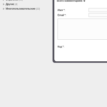
Всего комментариев
:
0
Другие
[4]
Многопользовательские
[22]
Имя *:
Email *:
Код *: