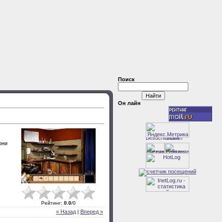
Поиск
Он лайн
они
Рейтинг
:
0.0
/
0
« Назад
|
Вперед »