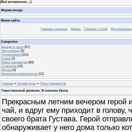
[
Всё интересное ...
]
Форма входа
Меню сайта
Главная страница
Файлы
Сборник статей
Фотоальбомы
Categories
Аркады и экшн
[67]
Настольные
[5]
Головоломки
[115]
Слова
[2]
Поиск предметов
[68]
Стратегии
[15]
Другие
[4]
Многопользовательские
[22]
Главная
»
Онлайн игры
»
Поиск предметов
Таинственный дневник. В поисках брата
Прекрасным летним вечером герой иг
чай, и вдруг ему приходит в голову,
своего брата Густава. Герой отправл
обнаруживает у него дома только к