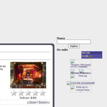
Поиск
Он лайн
те их
ить
Рейтинг
:
0.0
/
0
« Назад
|
Вперед »