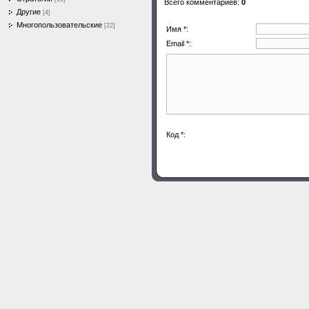
Всего комментариев
:
0
Другие
[4]
Многопользовательские
[22]
Имя *:
Email *:
Код *: