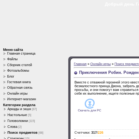
Добрый день Гос
Меню сайта
Главная страница
Файлы
Главная
»
Онлайн игры
»
Поиск предмет
Сборник статей
Фотоальбомы
Приключения Робин. Рожден
Блог
Гостевая книга
Вместе с отважной героиней этого квес
безжалостного принца Джона, забрать д
Обратная связь
просьбы, и они помогут вам справиться
Онлайн игры
себе их выполнение, ищите полезные п
Интернет-магазин
Категории раздела
Аркады и экшн
[67]
Скачать для
PC
Настольные
[5]
Головоломки
[115]
Слова
[2]
Поиск предметов
Счетчики
:
317
/
226
[68]
Стратегии
[15]