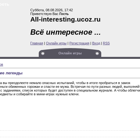
ть
Суббота, 08.08.2026, 17:42
Приветствую Вас
Гость
All-interesting.ucoz.ru
Всё интересное ...
Главная
|
Онлайн игры
|
Регистрация
|
Вход
|
RSS
Онлайн игры
ов
ие легенды
та вы преодолеете немало опасных испытаний, чтобы в итоге пробраться в замок
еньги обиженных горожан и спасти ее мужа. Встречая по пути разных людей, выполняй
 с заданиями, список которых будет доступен в специальном журнале. А чтобы облегч
редметы и собирайте в мини-играх нужные ключи.