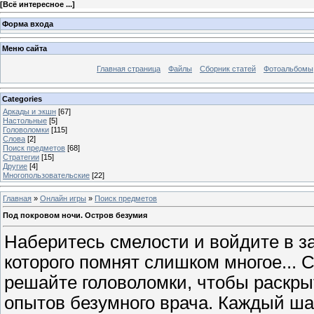
[
Всё интересное ...
]
Форма входа
Меню сайта
Главная страница
Файлы
Сборник статей
Фотоальбомы
Categories
Аркады и экшн
[67]
Настольные
[5]
Головоломки
[115]
Слова
[2]
Поиск предметов
[68]
Стратегии
[15]
Другие
[4]
Многопользовательские
[22]
Главная
»
Онлайн игры
»
Поиск предметов
Под покровом ночи. Остров безумия
Наберитесь смелости и войдите в з
которого помнят слишком многое...
решайте головоломки, чтобы раскры
опытов безумного врача. Каждый ша