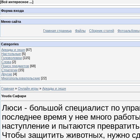
[
Всё интересное ...
]
Форма входа
Меню сайта
Главная страница
Файлы
Сборник статей
Фотоальбомы
Categories
Аркады и экшн
[67]
Настольные
[5]
Головоломки
[115]
Слова
[2]
Поиск предметов
[68]
Стратегии
[15]
Другие
[4]
Многопользовательские
[22]
Главная
»
Онлайн игры
»
Аркады и экшн
Youda Сафари
Люси - большой специалист по упр
последнее время у нее много работ
наступление и пытаются превратить 
Чтобы защитить животных, нужно сд