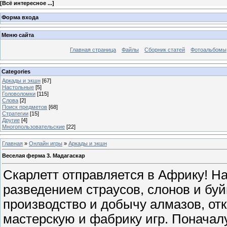
[
Всё интересное ...
]
Форма входа
Меню сайта
Главная страница
Файлы
Сборник статей
Фотоальбомы
Categories
Аркады и экшн
[67]
Настольные
[5]
Головоломки
[115]
Слова
[2]
Поиск предметов
[68]
Стратегии
[15]
Другие
[4]
Многопользовательские
[22]
Главная
»
Онлайн игры
»
Аркады и экшн
Веселая ферма 3. Мадагаскар
Скарлетт отправляется в Африку! Н
разведением страусов, слонов и бу
производство и добычу алмазов, от
мастерскую и фабрику игр. Поначал