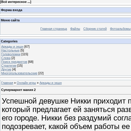
[
Всё интересное ...
]
Форма входа
Меню сайта
Главная страница
Файлы
Сборник статей
Фотоальбомы
Categories
Аркады и экшн
[67]
Настольные
[5]
Головоломки
[115]
Слова
[2]
Поиск предметов
[68]
Стратегии
[15]
Другие
[4]
Многопользовательские
[22]
Главная
»
Онлайн игры
»
Аркады и экшн
Супермаркет мания 2
Успешной девушке Никки приходит 
который предлагает ей заняться раз
его городе. Никки без раздумий согл
подозревает, какой объем работы ее