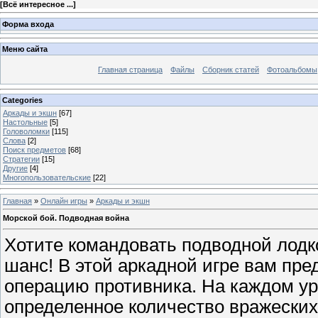
[
Всё интересное ...
]
Форма входа
Меню сайта
Главная страница
Файлы
Сборник статей
Фотоальбомы
Categories
Аркады и экшн
[67]
Настольные
[5]
Головоломки
[115]
Слова
[2]
Поиск предметов
[68]
Стратегии
[15]
Другие
[4]
Многопользовательские
[22]
Главная
»
Онлайн игры
»
Аркады и экшн
Морской бой. Подводная война
Хотите командовать подводной лодк
шанс! В этой аркадной игре вам пре
операцию противника. На каждом у
определенное количество вражеских