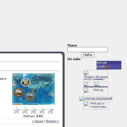
Поиск
Он лайн
ью и
Рейтинг
:
0.0
/
0
« Назад
|
Вперед »