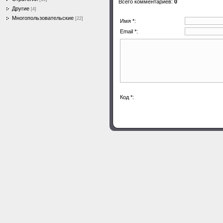
Всего комментариев
:
0
Другие
[4]
Многопользовательские
[22]
Имя *:
Email *:
Код *: