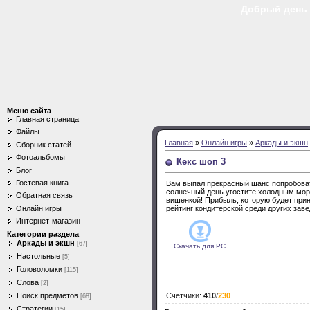
Добрый день Г
Меню сайта
Главная страница
Файлы
Главная
»
Онлайн игры
»
Аркады и экшн
Сборник статей
Фотоальбомы
Кекс шоп 3
Блог
Гостевая книга
Вам выпал прекрасный шанс попробовать
солнечный день угостите холодным мор
Обратная связь
вишенкой! Прибыль, которую будет прин
Онлайн игры
рейтинг кондитерской среди других заве
Интернет-магазин
Категории раздела
Аркады и экшн
[67]
Скачать для
PC
Настольные
[5]
Головоломки
[115]
Слова
[2]
Поиск предметов
Счетчики
:
410
/
230
[68]
Стратегии
[15]