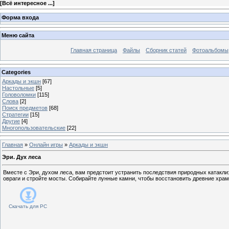
[
Всё интересное ...
]
Форма входа
Меню сайта
Главная страница
Файлы
Сборник статей
Фотоальбомы
Categories
Аркады и экшн
[67]
Настольные
[5]
Головоломки
[115]
Слова
[2]
Поиск предметов
[68]
Стратегии
[15]
Другие
[4]
Многопользовательские
[22]
Главная
»
Онлайн игры
»
Аркады и экшн
Эри. Дух леса
Вместе с Эри, духом леса, вам предстоит устранить последствия природных катакли
овраги и стройте мосты. Собирайте лунные камни, чтобы восстановить древние храм
Скачать для
PC