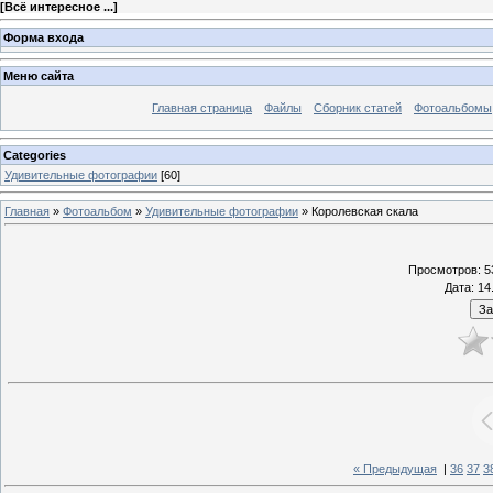
[
Всё интересное ...
]
Форма входа
Меню сайта
Главная страница
Файлы
Сборник статей
Фотоальбомы
Categories
Удивительные фотографии
[60]
Главная
»
Фотоальбом
»
Удивительные фотографии
» Королевская скала
Просмотров
: 5
Дата
: 14
« Предыдущая
|
36
37
3