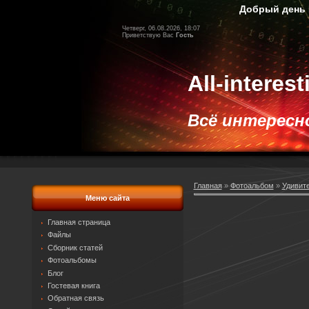
Добрый день Гос
Четверг, 06.08.2026, 18:07
Приветствую Вас
Гость
All-interes
Всё интересное
Главная
»
Фотоальбом
»
Удивит
Меню сайта
Главная страница
Файлы
Сборник статей
Фотоальбомы
Блог
Гостевая книга
Обратная связь