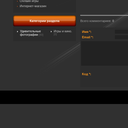
Онлайн игры
Интернет-магазин
Всего комментариев
:
0
Категории раздела
Удивительные
Игры и кино.
Имя *:
фотографии
[0]
[60]
Email *:
Код *: