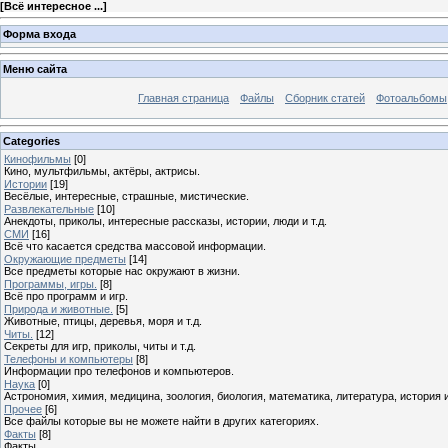
[
Всё интересное ...
]
Форма входа
Меню сайта
Главная страница
Файлы
Сборник статей
Фотоальбомы
Categories
Кинофильмы
[0]
Кино, мультфильмы, актёры, актрисы.
Истории
[19]
Весёлые, интересные, страшные, мистические.
Развлекательные
[10]
Анекдоты, приколы, интересные рассказы, истории, люди и т.д.
СМИ
[16]
Всё что касается средства массовой информации.
Окружающие предметы
[14]
Все предметы которые нас окружают в жизни.
Программы, игры.
[8]
Всё про программ и игр.
Природа и животные.
[5]
Животные, птицы, деревья, моря и т.д.
Читы.
[12]
Секреты для игр, приколы, читы и т.д.
Телефоны и компьютеры
[8]
Информации про телефонов и компьютеров.
Наука
[0]
Астрономия, химия, медицина, зоология, биология, математика, литература, история и 
Прочее
[6]
Все файлы которые вы не можете найти в других категориях.
Факты
[8]
Факты ...