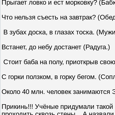
Прыгает ловко и ест морковку? (Баб
Что нельзя съесть на завтрак? (Обе
В зубах доска, в глазах тоска. (Муж
Встанет, до небу достанет (Радуга.)
Стоит баба на полу, приоткрыв свою
С горки ползком, в горку бегом. (Соп
Около 40 млн. человек занимаются Э
Прикинь!!! Учёные придумали такой
проходить сквозь стены... А назвали