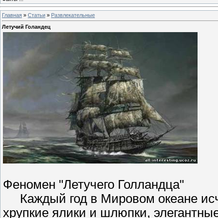
Главная
»
Статьи
»
Развлекательные
Летучий Голандец
Феномен "Летучего Голландца"
Каждый год в Мировом океане исче
хрупкие ялики и шлюпки, элегантные