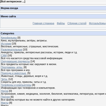
[
Всё интересное ...
]
Форма входа
Меню сайта
Главная страница
Файлы
Сборник статей
Фотоальбомы
Categories
Кинофильмы
[0]
Кино, мультфильмы, актёры, актрисы.
Истории
[19]
Весёлые, интересные, страшные, мистические.
Развлекательные
[10]
Анекдоты, приколы, интересные рассказы, истории, люди и т.д.
СМИ
[16]
Всё что касается средства массовой информации.
Окружающие предметы
[14]
Все предметы которые нас окружают в жизни.
Программы, игры.
[8]
Всё про программ и игр.
Природа и животные.
[5]
Животные, птицы, деревья, моря и т.д.
Читы.
[12]
Секреты для игр, приколы, читы и т.д.
Телефоны и компьютеры
[8]
Информации про телефонов и компьютеров.
Наука
[0]
Астрономия, химия, медицина, зоология, биология, математика, литература, история и 
Прочее
[6]
Все файлы которые вы не можете найти в других категориях.
Факты
[8]
Факты ...