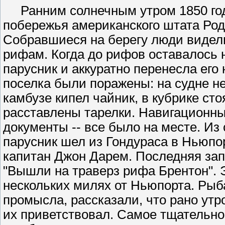
Ранним солнечным утром 1850 года
побережья американского штата Род
Собравшиеся на берегу люди видели
рифам. Когда до рифов оставалось 
парусник и аккуратно перенесла его
поселка были поражены: на судне н
камбузе кипел чайник, в кубрике ст
расставлены тарелки. Навигационны
документы -- все было на месте. Из 
парусник шел из Гондураса в Ньюпо
капитан Джон Дарем. Последняя зап
"Вышли на траверз рифа Брентон". 
нескольких милях от Ньюпорта. Рыба
промысла, рассказали, что рано утр
их приветствовал. Самое тщательно