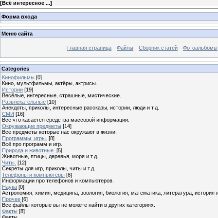
[
Всё интересное ...
]
Форма входа
Меню сайта
Главная страница
Файлы
Сборник статей
Фотоальбомы
Categories
Кинофильмы
[0]
Кино, мультфильмы, актёры, актрисы.
Истории
[19]
Весёлые, интересные, страшные, мистические.
Развлекательные
[10]
Анекдоты, приколы, интересные рассказы, истории, люди и т.д.
СМИ
[16]
Всё что касается средства массовой информации.
Окружающие предметы
[14]
Все предметы которые нас окружают в жизни.
Программы, игры.
[8]
Всё про программ и игр.
Природа и животные.
[5]
Животные, птицы, деревья, моря и т.д.
Читы.
[12]
Секреты для игр, приколы, читы и т.д.
Телефоны и компьютеры
[8]
Информации про телефонов и компьютеров.
Наука
[0]
Астрономия, химия, медицина, зоология, биология, математика, литература, история и 
Прочее
[6]
Все файлы которые вы не можете найти в других категориях.
Факты
[8]
Факты ...