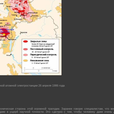
кой атомной электростанции 26 апреля 1986 года
хническая сторона этой огромной трагедии. Заранее говорю специалистам, что м
аже в ущерб научной точности. Это сделано с тем, чтобы человеку даже очень 