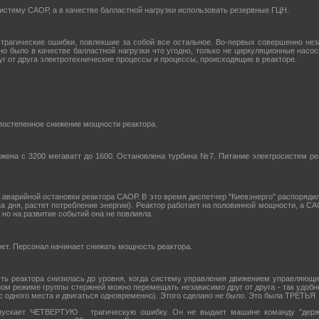
истему САОР, а в качестве балластной нагрузки использовать резервные ГЦН.
рагические ошибки, повлекшие за собой все остальное. Во-первых совершенно нез
но было в качестве балластной нагрузки что угодно, только не циркуляционные насо
г от друга электротехнические процессы и процессы, происходящие в реакторе.
о постепенное снижение мощности реактора.
ижена с 3200 мегаватт до 1600. Остановлена турбина №7. Питание электросистем ре
 аварийной остановки реактора САОР. В это время диспетчер "Киевэнерго" распоряди
на дня, растет потребление энергии). Реактор работает на половинной мощности, а СА
 но на развитие событий она не повлияла.
рет. Персонал начинает снижать мощность реактора.
ость реактора снизилась до уровня, когда систему управления движением управляющи
ом режиме группы стержней можно перемещать независимо друг от друга - так удобн
 одного места и двигаться одновременно). Этого сделано не было. Это была ТРЕТЬЯ 
ускает ЧЕТВЕРТУЮ трагическую ошибку. Он не выдает машине команду "держа