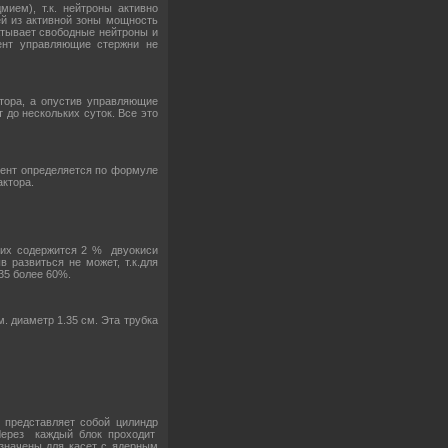
ием), т.к. нейтроны активно
й из активной зоны мощность
атывает свободные нейтроны и
мент управляющие стержни не
ктора, а опустив управляющие
 до нескольких суток. Все это
циент определяется по формуле
актора.
 них содержится 2 % двуокиси
 развиться не может, т.к.для
35 более 60%.
м. диаметр 1.35 см. Эта трубка
представляет собой цилиндр
 Через каждый блок проходит
азначены для касет с ядерным