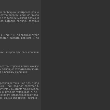
ся свободных нейтронов равно
ество энергии, если же число
дый следующий момент времени
ов, которые вызвали деление
1. Если K<1, то реакция будет
дается сделать равным 1, то
дный нейтрон при расщеплении
ещество, хорошо поглощающее
 их помощью захватывать часть
 К близким к единице.
превращается в йод-135, а йод
ны. Если реактор работает в
 резком и быстром снижении по
значительно уменьшая К, т.е.
онового отравления реактора.
ся (Внимание! Третий термин!)