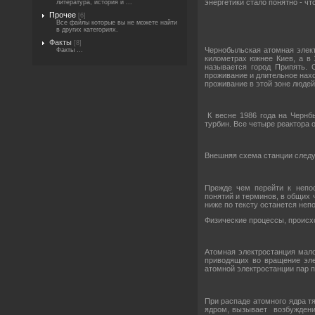
энергетики стало понятно - чт
литература, история и ...
Прочее
[6]
Все файлы которые вы не можете найти
в других категориях.
Факты
[8]
Чернобыльская атомная элект
Факты ...
километрах южнее Киев, а в 
называется город Припять. 
проживание и длительное нахо
проживание в этой зоне людей
К весне 1986 года на Чернбы
турбин. Все четыре реактора
Внешняя схема станции след
Прежде чем перейти к непо
понятий и терминов, в общих 
ниже по тексту останется неп
Физические процессы, происх
Атомная электростанция мало
приводящих во вращение элек
атомной электростанции пар п
При распаде атомного ядра т
ядром, вызывает возбуждение