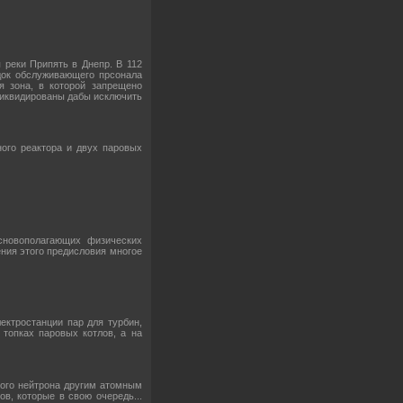
 реки Припять в Днепр. В 112
одок обслуживающего прсонала
я зона, в которой запрещено
 ликвидированы дабы исключить
ного реактора и двух паровых
сновополагающих физических
ения этого предисловия многое
ектростанции пар для турбин,
 топках паровых котлов, а на
ного нейтрона другим атомным
в, которые в свою очередь...