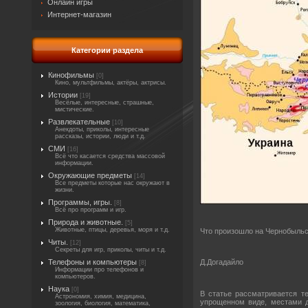
Онлайн игры
Интернет-магазин
Категории раздела
Кинофильмы
[0]
Кино, мультфильмы, актёры, актрисы.
Истории
[19]
Весёлые, интересные, страшные,
мистические.
Развлекательные
[10]
Анекдоты, приколы, интересные
рассказы, истории, люди и т.д.
СМИ
[16]
Всё что касается средства массовой
информации.
Окружающие предметы
[14]
Все предметы которые нас окружают в
жизни.
Программы, игры.
[8]
Всё про программ и игр.
Природа и животные.
[5]
Животные, птицы, деревья, моря и т.д.
Что произошло на Чернобыльс
Читы.
[12]
Секреты для игр, приколы, читы и т.д.
Телефоны и компьютеры
Д.Догадайло
[8]
Информации про телефонов и
компьютеров.
Наука
[0]
В статье рассматривается те
Астрономия, химия, медицина,
упрощенном виде, местами д
зоология, биология, математика,