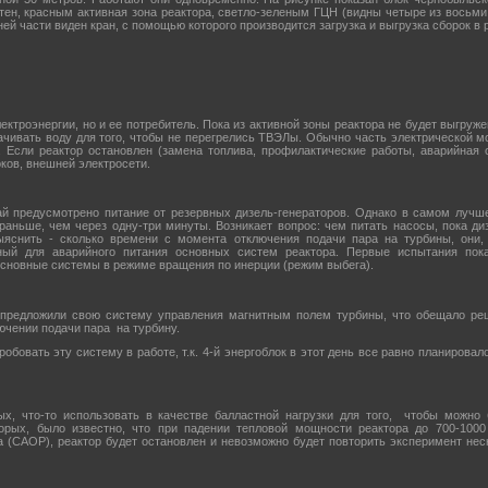
ен, красным активная зона реактора, светло-зеленым ГЦН (видны четыре из восьми
ей части виден кран, с помощью которого производится загрузка и выгрузка сборок в 
лектроэнергии, но и ее потребитель. Пока из активной зоны реактора не будет выгруже
чивать воду для того, чтобы не перегрелись ТВЭЛы. Обычно часть электрической м
 Если реактор остановлен (замена топлива, профилактические работы, аварийная о
оков, внешней электросети.
й предусмотрено питание от резервных дизель-генераторов. Однако в самом лучш
раньше, чем через одну-три минуты. Возникает вопрос: чем питать насосы, пока ди
снить - сколько времени с момента отключения подачи пара на турбины, они,
ный для аварийного питания основных систем реактора. Первые испытания пок
основные системы в режиме вращения по инерции (режим выбега).
 предложили свою систему управления магнитным полем турбины, что обещало ре
ючении подачи пара на турбину.
обовать эту систему в работе, т.к. 4-й энергоблок в этот день все равно планирова
ых, что-то использовать в качестве балластной нагрузки для того, чтобы можно
орых, было известно, что при падении тепловой мощности реактора до 700-1000
 (САОР), реактор будет остановлен и невозможно будет повторить эксперимент неско