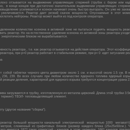
лохо отзывается на выдвижение управляющих стержней (трубок с бором или кадм
ко, в конце концов при достаточно значительном выдвижении управляющих стержне
пловыделение усиливается и ксенон начинает очень быстро выгорать. Он уже не захв
 увеличивается. Реактор дает резкий скачок мощности. Опускаемые в этот мо
оглотить нейтроны. Реактор может выйти из под контроля оператора.
деленном количестве ксенона в активной зоне не пытаться поднять мощность реа
вить реактор. Но на естественное удаление ксенона из активной зоны реактора уходит
 энергетическим блоком не вырабатывается.
ивность реактора , т.е. как реактор отзывается на действия оператора. Этот коэффи
н реактора, при р=0 реактор работает в стабильном режиме, при р< 0 идет затухание ре
ра
т собой таблетки черного цвета диаметром около 1 см. и высотой около 1.5 см. В
, 236, 239. Во всех случаях при любом количестве ядерного топлива ядерный взрыв
 реакции деления, характерной для ядерного взрыва требуется концентрация урана 2
ива загружаются в трубку, изготовленную из металла цирконий. Длина этой трубки 3.5
 термин!) ТВЭЛ- тепловыделяющий элемент.
ту (другое название "сборка").
реактор большой мощности канальный электрической мощностью 1000 мегаватт) 
 метров, сложенный из графитовых блоков (размер каждого блока (25х25х60см.).
Всего имеется 1872 таких отверстий - каналов в этом цилиндре. 1661 каналов предн