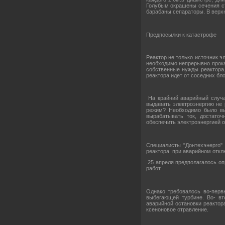
Голубым окрашены сечения ст
барабаны сепараторы. В верхн
Предпосылки к катастрофе
Реактор не только источник э
необходимо непрерывно прока
собственные нужды реактора.
реактора идет от соседних бл
На крайний аварийный случа
выдавать электроэнергию не 
режим? Необходимо было выя
вырабатывать ток, достаточ
обеспечить электроэнергией 
Специалисты "Донтехэнерго"
реактора при аварийном откл
25 апреля предполагалось опр
работ.
Однако требовалось во-перв
выбегающей турбине. Во- вт
аварийной остановки реактора
ксеноновое отравление.