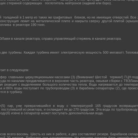
ющих стержней содержащих поглотитель нейтронов (кадмий или боро).
й толщиной в 1 метр из таких же графитовых блоков, но не имеющих отверстий. Все 
конструкция лежит на металлической плите и накрыта сверху другой плитой (крышк
оплива в реакторе 190 тонн.
ЭЛами в канале реактора, справа управляющий стержень в канале реактора.
а две турбины. Каждая турбина имеет электрическую мощность 500 мегаватт. Теплов
тоит в следующем:
фер главными циркуляционными насосами (3) (Внимание! Шестой термин!) ГЦН под
ткуда по каналам продавливается в верхнюю часть реактора, омывая сборки с ТВЭЛам
ая реакция с выделением большого количества тепла. Вода нагревается до температ
 и 86% воды поступает по трубопроводам (3) в барабаны сепараторы (2), где проис
тся в турбину.
(5) пар, уже превратившийся в воду с температурой 165 градусов возвращает
 поступившей из реактора, и охлаждает ее до 270 градусов. Эта вода по трубопроводу 
оду(6) извне в сепаратор может поступать дополнительная вода.
ов всего восемь. Шесть из них в работе, а два составляют резерв. Барабанов сепа
иной 30 метров. Работают они одновременно. На рисунке показан блок чернобыльс