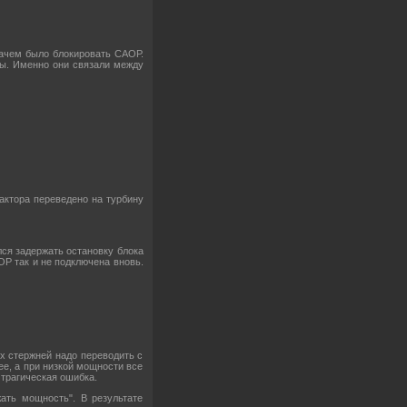
ачем было блокировать САОР.
сы. Именно они связали между
актора переведено на турбину
лся задержать остановку блока
ОР так и не подключена вновь.
х стержней надо переводить с
ее, а при низкой мощности все
трагическая ошибка.
ть мощность". В результате