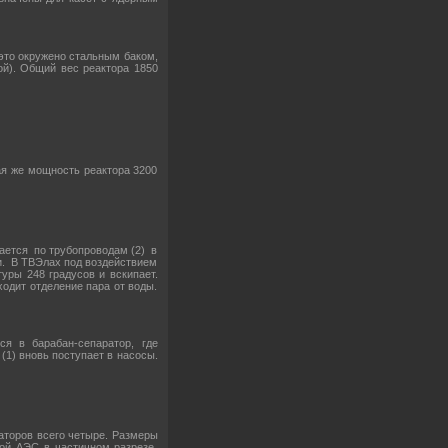
это окружено стальным баком,
ой). Общий вес реактора 1850
ая же мощность реактора 3200
ается по трубопроводам (2) в
и. В ТВЭлах под воздействием
уры 248 градусов и вскипает.
ходит отделение пара от воды.
ся в барабан-сепаратор, где
(1) вновь поступает в насосы.
раторов всего четыре. Размеры
кой АЭС в частичном разрезе.