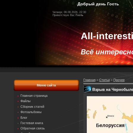
Добрый день Гость
Четверг, 06.08.2026, 22:30
Приветствую Вас
Гость
All-interes
Всё интересное
Главная
»
Статьи
»
Прочее
Меню сайта
Взрыв на Чернобыле
Главная страница
Файлы
Сборник статей
Фотоальбомы
Блог
Гостевая книга
Обратная связь