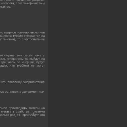
 насосов), светло-коричневым
реактор.
но ядерное топливо, через нее
ощности турбин отбирается на
становка), то электропитание
ем случае они смогут начать
зель-генераторы не выйдут на
 вращаясь по инерции, будут
азали, что турбины не могут
шить проблему энергопитания
лось остановить для ремонтных
 было производить замеры на
 мегаватт сработает система
лько раз, т.к. произойдет его