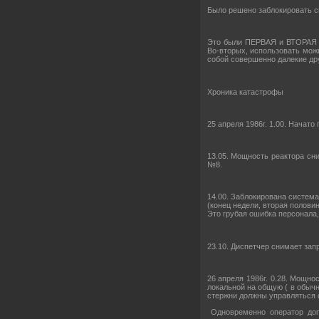
Было решено заблокировать с
Это были ПЕРВАЯ и ВТОРАЯ т
Во-вторых, использовать мож
собой совершенно далекие дру
Хроника катастрофы
25 апреля 1986г. 1.00. Начат
13.05. Мощность реактора сн
№8.
14.00. Заблокирована система
(конец недели, вторая полови
Это грубая ошибка персонала,
23.10. Диспетчер снимает зап
26 апреля 1986г. 0.28. Мощн
локальной на общую ( в обычн
стержни должны управляться с
Одновременно оператор доп