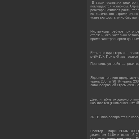
В таких условиях реактор п
поглощаются ксеноном. Одна
реактора начинает расти, те
их количество стремительно
успевают достаточно быстро п
Инструкции требуют при опре
стержни, окончательно остано
время электроэнергия данным
Есть еще один термин - реакт
р=(К-1)/К. При р>0 идет разго
Принципы устройства реакто
Ядерное топливо представляе
урана 235, и 98 % урана 238
лавинообразной стремительной
Двести таблеток ядерного топл
называется (Внимание! Пятый
36 ТВЭЛов собираются в кассе
Реактор марки РБМК-1000 (
диаметом 11.8м.и высотой 7
сквозное отверстие- канал. 