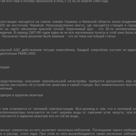
о же все-таки и почему произошло в ночь с 25 на 26 апреля 1986 года.
ростанция находится на самом севере Украины в Киевской области около впадения
100 км восточнее Чернигов. Непосредственно место, где находится станция и гор
Он на карте обозначен красной точкой. Коричневый круг - это 30-ти километрова
ждение. В период 1987-88 годов едва-ли не все населенные пункты в этой зоне были
. Насколько такое решение было верным - это не тема настоящей статьи.
льской АЭС действовали четыре энергоблока. Каждый энергоблок состоит из ядер
 однотипные РБМК-1000.
ующая:
средственному описанию чернобыльской катастрофы требуется разъяснить ряд о
чертах рассказать об устройстве реактора и самой станции. Без внимательного прочт
онятным.
одящие в ядерном реакторе
 чем отличается от тепловой электростанции. Вся разница в том, что в тепловой эл
трогенераторы получается за счет нагрева воды от сжигания угля, мазута, газа в
олучается в ядерном реакторе все из той же воды.
яжелых элементов из него вылетает несколько нейтронов. Поглощение такого свобод
 и распад этого ядра. При этом из него высвобождается также несколько нейтроно