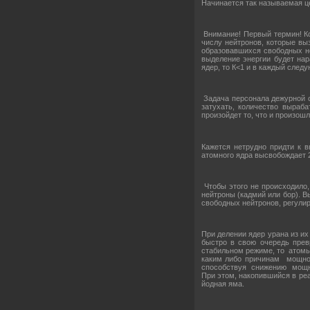
Начинается так называемая ц
Внимание! Первый термин! Ко
числу нейтронов, которые вы
образовавшихся свободных не
выделение энергии будет на
ядер, то К<1 и в каждый сле
Задача персонала дежурной см
затухать, количество выраб
произойдет то, что и произош
Кажется нетрудно придти к в
атомного ядра высвобождает 2
Чтобы этого не происходило
нейтроны (кадмий или бор). В
свободных нейтронов, регулир
При делении ядер урана из их
быстро в свою очередь прев
стабильном режиме, то атомы 
каким либо причинам мощност
способствуя снижению мощнос
При этом, накопившийся в реа
йодная яма.