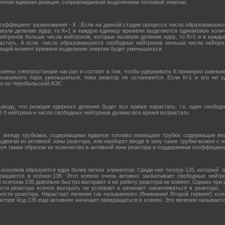
епная ядерная реакция, сопровождаемая выделением тепловой энергии.
эффициент размножения - К . Если на данной стадии процесса число образовавших
звали деление ядер, то К=1 и каждую единицу времени выделяется одинаковое колич
йтронов больше числа нейтронов, которые вызвали деление ядер, то К>1 и в каж
растать. А если число образовавшихся свободных нейтронов меньше числа нейтрон
дующий момент времени выделение энергии будет уменьшаться.
ены электростанции как раз и состоит в том, чтобы удерживать К примерно равным 
атываемого пара уменьшаться, пока реактор не остановится. Если К>1 и его не у
ло на Чернбыльской АЭС.
ыводу, что реакция ядерного деления будет все время нарастать, т.к. один свобо
-3 нейтрона и число свободных нейтронов должно все время возрастать.
, между трубками, содержащими ядерное топливо помещают трубки, содержащие в
ыдвигая из активной зоны реактора, или наоборот вводя в зону такие трубки можно с
уя таким образом их количество в активной зоне реактора и поддерживая коэффициент
 осколков образуются ядра более легких элементов. Среди них теллур-135, который 
ращается в ксенон-135. Этот ксенон очень активно захватывает свободные нейтро
ксенона-135 довольно быстро выгорают и на работу реактора не влияют. Однако при
и реактора ксенон выгорать не успевает и начинает накапливаться в реакторе, 
ти реактора. Нарастает явление так называемого (Внимание! Второй термин!) ксен
кторе йод-135 еще активнее начинает превращаться в ксенон. Это явление называет