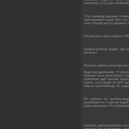
топливом, а 211 для управля
Этот цилиндр окружен стенко
заполненным водой. Вся эта 
тонн. Общая масса ядерного т
На рисунке слева сборка с ТВ
Каждый реактор подает пар н
мегаватт.
Принцип работы реактора сос
Вода под давлением 70 атмос
нижнюю часть реактора(1), о
нейтронов идет цепная ядерн
Смесь, состоящая из 14% пара
Пар по трубопроводу (4) подае
Из турбины по трубопроводу
смешивается с горячей водой,
Цикл замкнулся. По трубопров
Главных циркуляционных насос
каждого 2.6м.в диаметре, дл