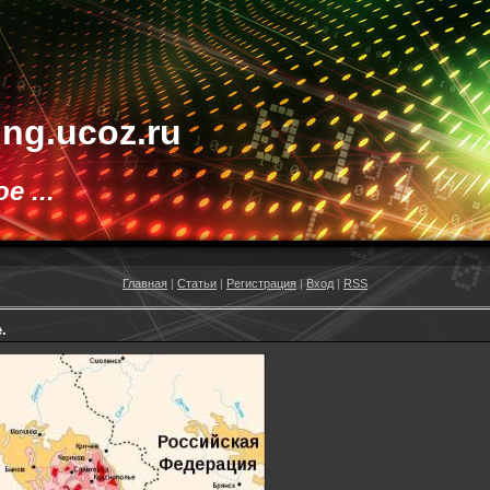
ting.ucoz.ru
 ...
Главная
|
Статьи
|
Регистрация
|
Вход
|
RSS
.