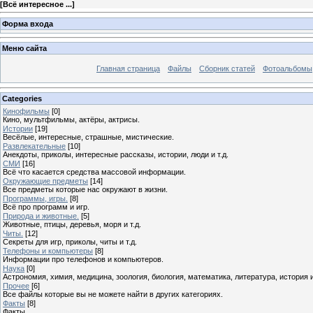
[
Всё интересное ...
]
Форма входа
Меню сайта
Главная страница
Файлы
Сборник статей
Фотоальбомы
Categories
Кинофильмы
[0]
Кино, мультфильмы, актёры, актрисы.
Истории
[19]
Весёлые, интересные, страшные, мистические.
Развлекательные
[10]
Анекдоты, приколы, интересные рассказы, истории, люди и т.д.
СМИ
[16]
Всё что касается средства массовой информации.
Окружающие предметы
[14]
Все предметы которые нас окружают в жизни.
Программы, игры.
[8]
Всё про программ и игр.
Природа и животные.
[5]
Животные, птицы, деревья, моря и т.д.
Читы.
[12]
Секреты для игр, приколы, читы и т.д.
Телефоны и компьютеры
[8]
Информации про телефонов и компьютеров.
Наука
[0]
Астрономия, химия, медицина, зоология, биология, математика, литература, история и 
Прочее
[6]
Все файлы которые вы не можете найти в других категориях.
Факты
[8]
Факты ...