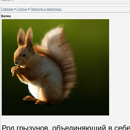
Главная
»
Статьи
»
Природа и животные.
Белка
Род грызунов, объединяющий в себе