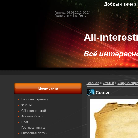
Добрый вечер Гос
Пятница, 07.08.2026, 00:24
Приветствую Вас
Гость
All-interes
Всё интересное
Главная
»
Статьи
»
Окружающие
Меню сайта
Статья
Главная страница
Файлы
Сборник статей
Фотоальбомы
Блог
Гостевая книга
Обратная связь