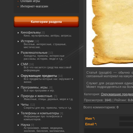
Онлайн игры
Интернет-магазин
Категории раздела
Кинофильмы
[0]
Кино, мультфильмы, актёры, актрисы.
Истории
[19]
Весёлые, интересные, страшные,
мистические.
Развлекательные
[10]
Анекдоты, приколы, интересные
рассказы, истории, люди и т.д.
СМИ
[16]
Всё что касается средства массовой
информации.
Статья́ (разде́л) — обычно 
Окружающие предметы
связанный материал на какую-
[14]
Все предметы которые нас окружают в
жизни.
Служит для разделения едино
Может подразделяться на боле
Программы, игры.
[8]
Всё про программ и игр.
Категория
:
Окружающие предм
Природа и животные.
[5]
Животные, птицы, деревья, моря и т.д.
Просмотров
:
1641
|
Рейтинг
:
0.0
Читы.
[12]
Всего комментариев
:
0
Секреты для игр, приколы, читы и т.д.
Телефоны и компьютеры
[8]
Информации про телефонов и
Имя *:
компьютеров.
Email *:
Наука
[0]
Астрономия, химия, медицина,
зоология, биология, математика,