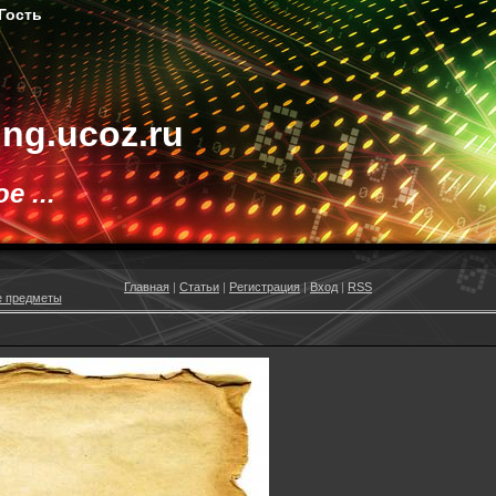
ть
ting.ucoz.ru
 ...
Главная
|
Статьи
|
Регистрация
|
Вход
|
RSS
 предметы