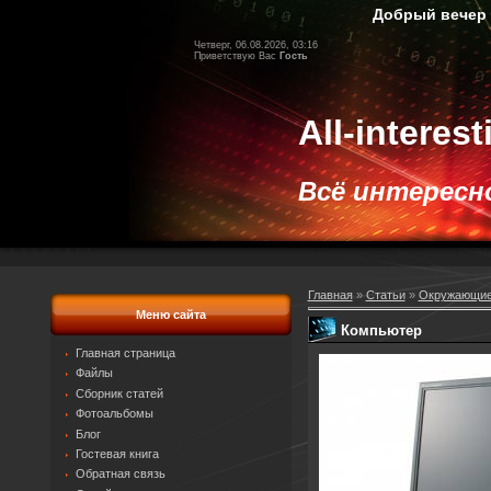
Добрый вечер Гос
Четверг, 06.08.2026, 03:16
Приветствую Вас
Гость
All-interes
Всё интересное
Главная
»
Статьи
»
Окружающие
Меню сайта
Компьютер
Главная страница
Файлы
Сборник статей
Фотоальбомы
Блог
Гостевая книга
Обратная связь