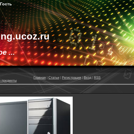
ть
ting.ucoz.ru
 ...
Главная
|
Статьи
|
Регистрация
|
Вход
|
RSS
 предметы