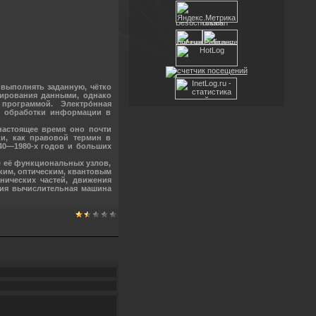
я выполнять заданную, чётко
лирования данными, однако
программой. Электро́нная
ой обработки информации в
настоящее время оно почти
и, как правовой термин в
40—1980-х годов и больших
 её функциональных узлов,
ким, оптическим, квантовым
нических частей, движения
ния вычислительная машина