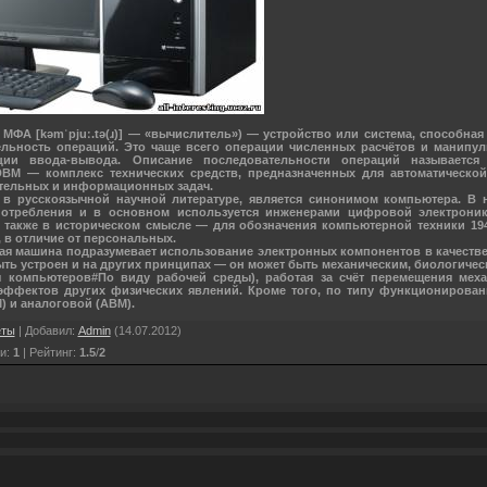
, МФА [kəmˈpjuː.tə(ɹ)] — «вычислитель») — устройство или система, способна
льность операций. Это чаще всего операции численных расчётов и манипу
ии ввода-вывода. Описание последовательности операций называется 
 ЭВМ — комплекс технических средств, предназначенных для автоматическ
тельных и информационных задач.
 в русскоязычной научной литературе, является синонимом компьютера. В 
потребления и в основном используется инженерами цифровой электроник
а также в историческом смысле — для обозначения компьютерной техники 19
 в отличие от персональных.
ая машина подразумевает использование электронных компонентов в качестве
ть устроен и на других принципах — он может быть механическим, биологичес
сы компьютеров#По виду рабочей среды), работая за счёт перемещения меха
эффектов других физических явлений. Кроме того, по типу функционирова
 и аналоговой (АВМ).
еты
|
Добавил
:
Admin
(14.07.2012)
и
:
1
|
Рейтинг
:
1.5
/
2