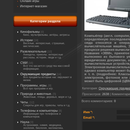
Онлайн игры
Интернет-магазин
Категории раздела
Кинофильмы
[0]
Кино, мультфильмы, актёры, актрисы.
Компью́тер (англ. computer
определённую последовате
Истории
[19]
сюда относятся и операц
Весёлые, интересные, страшные,
вычисли́тельная маши́на,
мистические.
процессе решения вычисли
Развлекательные
[10]
Название «ЭВМ», принятое
Анекдоты, приколы, интересные
вытеснено из бытового у
рассказы, истории, люди и т.д.
юридических документах, 
СМИ
[16]
вычислительных устройств,
Всё что касается средства массовой
Электронная вычислительн
информации.
однако компьютер может бы
и т. п. (подробнее: Клас
Окружающие предметы
[14]
электронов, фотонов или 
Все предметы которые нас окружают в
жизни.
может быть цифровой (ЦВМ)
Программы, игры.
[8]
Категория
:
Окружающие предм
Всё про программ и игр.
Природа и животные.
Просмотров
:
2638
|
Комментари
[5]
Животные, птицы, деревья, моря и т.д.
Всего комментариев
:
0
Читы.
[12]
Секреты для игр, приколы, читы и т.д.
Телефоны и компьютеры
[8]
Имя *:
Информации про телефонов и
компьютеров.
Email *:
Наука
[0]
Астрономия, химия, медицина,
зоология, биология, математика,