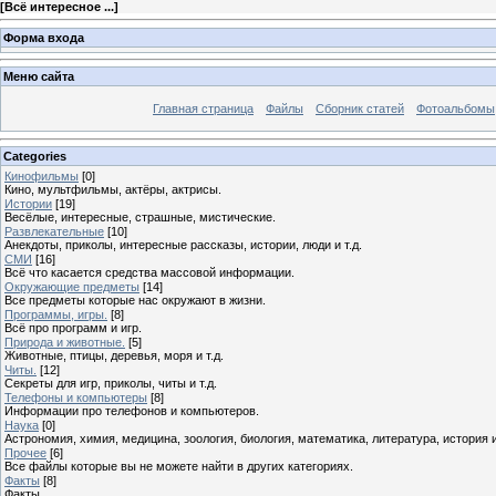
[
Всё интересное ...
]
Форма входа
Меню сайта
Главная страница
Файлы
Сборник статей
Фотоальбомы
Categories
Кинофильмы
[0]
Кино, мультфильмы, актёры, актрисы.
Истории
[19]
Весёлые, интересные, страшные, мистические.
Развлекательные
[10]
Анекдоты, приколы, интересные рассказы, истории, люди и т.д.
СМИ
[16]
Всё что касается средства массовой информации.
Окружающие предметы
[14]
Все предметы которые нас окружают в жизни.
Программы, игры.
[8]
Всё про программ и игр.
Природа и животные.
[5]
Животные, птицы, деревья, моря и т.д.
Читы.
[12]
Секреты для игр, приколы, читы и т.д.
Телефоны и компьютеры
[8]
Информации про телефонов и компьютеров.
Наука
[0]
Астрономия, химия, медицина, зоология, биология, математика, литература, история и 
Прочее
[6]
Все файлы которые вы не можете найти в других категориях.
Факты
[8]
Факты ...