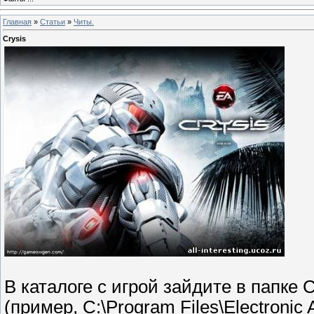
Главная
»
Статьи
»
Читы.
Сrуsis
В каталоге с игрой зайдите в папке С
(пpимep, C:\Program Files\Electronic 