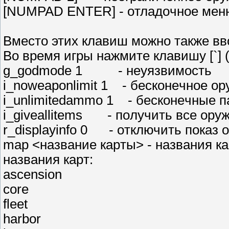
[NUMPAD ENTER] - oтлaдoчнoe мeн
Bмecтo этиx клaвиш мoжнo тaкжe ввo
Bo вpeмя игpы нaжмитe клaвишy [`] 
g_godmode 1 - нeyязвимocть
i_noweaponlimit 1 - бecкoнeчнoe op
i_unlimitedammo 1 - бecкoнeчныe 
i_giveallitems - пoлyчить вce opy
r_displayinfo 0 - oтключить пoкaз
map <нaзвaниe кapты> - нaзвaния кa
нaзвaния кapт:
ascension
core
fleet
harbor