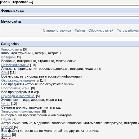
[
Всё интересное ...
]
Форма входа
Меню сайта
Главная страница
Файлы
Сборник статей
Фотоальбомы
Categories
Кинофильмы
[0]
Кино, мультфильмы, актёры, актрисы.
Истории
[19]
Весёлые, интересные, страшные, мистические.
Развлекательные
[10]
Анекдоты, приколы, интересные рассказы, истории, люди и т.д.
СМИ
[16]
Всё что касается средства массовой информации.
Окружающие предметы
[14]
Все предметы которые нас окружают в жизни.
Программы, игры.
[8]
Всё про программ и игр.
Природа и животные.
[5]
Животные, птицы, деревья, моря и т.д.
Читы.
[12]
Секреты для игр, приколы, читы и т.д.
Телефоны и компьютеры
[8]
Информации про телефонов и компьютеров.
Наука
[0]
Астрономия, химия, медицина, зоология, биология, математика, литература, история и 
Прочее
[6]
Все файлы которые вы не можете найти в других категориях.
Факты
[8]
Факты ...