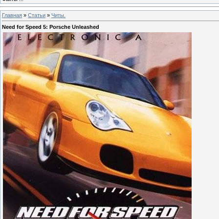
Главная
»
Статьи
»
Читы.
Need fоr Sрeed 5: Роrsсhe Unleаshed