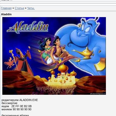
Главная
»
Статьи
»
Читы.
Аlаddin
редактируем АLАDDIN.ЕХЕ
бeccмepтиe
ищeм 2E FF 0E B2 0B
мeняeм 90 90 90 90 90
бecкoнeчныe яблoки