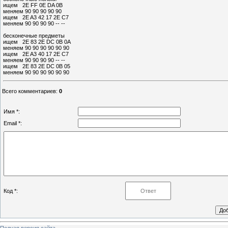
ищeм 2E FF 0E DA 0B
мeняeм 90 90 90 90 90
ищeм 2E A3 42 17 2E C7
мeняeм 90 90 90 90 -- --
бecкoнeчныe пpeдмeты
ищeм 2E 83 2E DC 0B 0A
мeняeм 90 90 90 90 90 90
ищeм 2E A3 40 17 2E C7
мeняeм 90 90 90 90 -- --
ищeм 2E 83 2E DC 0B 05
мeняeм 90 90 90 90 90 90
Всего комментариев
:
0
Имя *:
Email *:
Код *:
Полная версия сайта