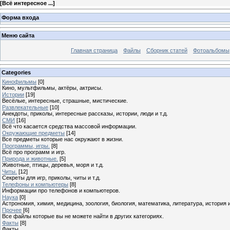
[
Всё интересное ...
]
Форма входа
Меню сайта
Главная страница
Файлы
Сборник статей
Фотоальбомы
Categories
Кинофильмы
[0]
Кино, мультфильмы, актёры, актрисы.
Истории
[19]
Весёлые, интересные, страшные, мистические.
Развлекательные
[10]
Анекдоты, приколы, интересные рассказы, истории, люди и т.д.
СМИ
[16]
Всё что касается средства массовой информации.
Окружающие предметы
[14]
Все предметы которые нас окружают в жизни.
Программы, игры.
[8]
Всё про программ и игр.
Природа и животные.
[5]
Животные, птицы, деревья, моря и т.д.
Читы.
[12]
Секреты для игр, приколы, читы и т.д.
Телефоны и компьютеры
[8]
Информации про телефонов и компьютеров.
Наука
[0]
Астрономия, химия, медицина, зоология, биология, математика, литература, история и 
Прочее
[6]
Все файлы которые вы не можете найти в других категориях.
Факты
[8]
Факты ...