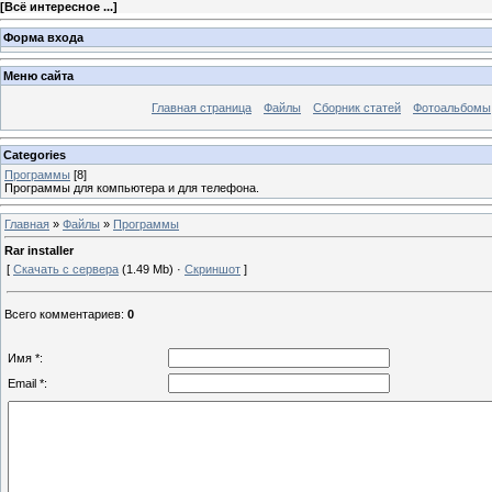
[
Всё интересное ...
]
Форма входа
Меню сайта
Главная страница
Файлы
Сборник статей
Фотоальбомы
Categories
Программы
[8]
Программы для компьютера и для телефона.
Главная
»
Файлы
»
Программы
Rar installer
[
Скачать с сервера
(1.49 Mb) ·
Скриншот
]
Всего комментариев
:
0
Имя *:
Email *: